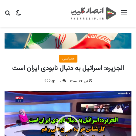
منو
تغییر پو
جس
سیاسی
الجزیره: اسرائیل به دنبال نابودی ایران است
تیر ۲۴, ۱۴۰۰
۰
222
نمایشگر
ویدیو