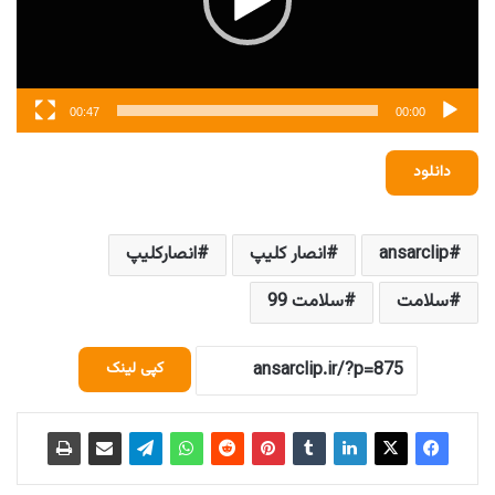
00:47
00:00
دانلود
ansarclip
انصار کلیپ
انصارکلیپ
سلامت
سلامت 99
کپی لینک