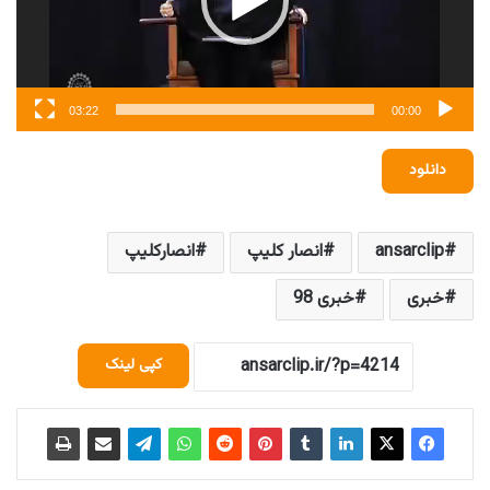
03:22
00:00
دانلود
ansarclip
انصار کلیپ
انصارکلیپ
خبری
خبری 98
کپی لینک