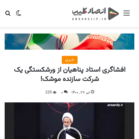
منو
تغییر پو
جس
خبری
افشاگری استاد پناهیان از ورشکستگی یک
شرکت سازنده موشک!
تیر ۲۷, ۱۴۰۰
۰
225
نمایشگر
ویدیو