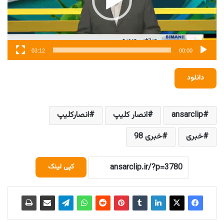
03:12
00:00
دانلود
ansarclip
انصار کلیپ
انصارکلیپ
خبری
خبری 98
کپی لینک