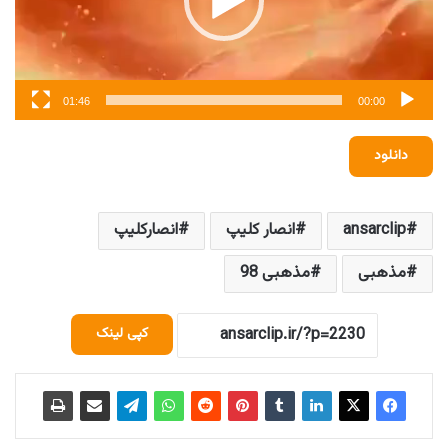
01:46
00:00
دانلود
ansarclip
انصار کلیپ
انصارکلیپ
مذهبی
مذهبی 98
کپی لینک