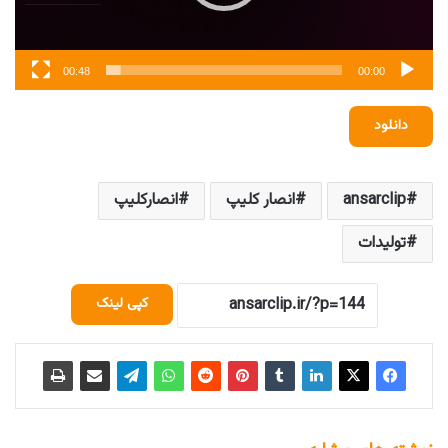
00:48
00:00
دانلود
ansarclip
انصار کلیپ
انصارکلیپ
تولیدات
کپی لینک