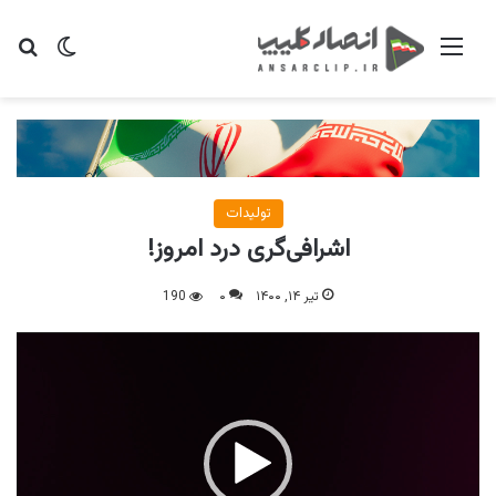
منو
تغییر پو
جس
تولیدات
اشرافی‌گری درد امروز!
تیر ۱۴, ۱۴۰۰
۰
190
نمایشگر
ویدیو