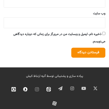
وب‌ سایت
ذخیره نام، ایمیل و وبسایت من در مرورگر برای زمانی که دوباره دیدگاهی
می‌نویسم.
پیاده سازی و پشتیبانی توسط
آتیه ارتباط کیش
ایکس
یوتیوب
اینستاگرام
تلگرام
ایتا
اینستاگرام
سروش
روبیک
02
آپارات