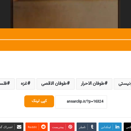
نیستی
طوفان الاحرار
طوفان الاقصی
غزه
فلس
کپی لینک
کس
لینکداین
تامبلر
پینتریست
Reddit
اشتراک گذا