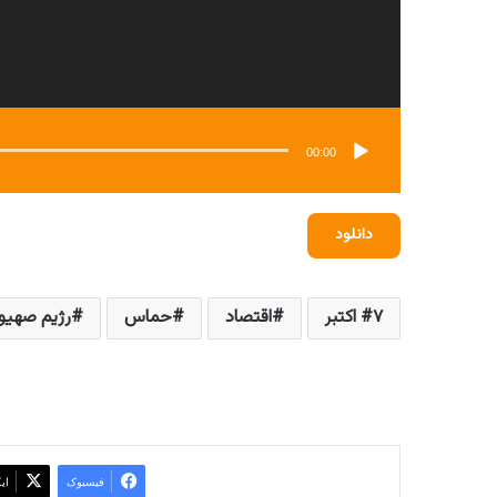
00:00
دانلود
۷ اکتبر
اقتصاد
حماس
رژیم صهیو
فیسبوک
ای