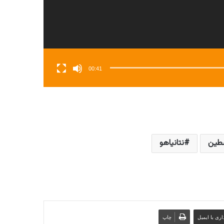
00:41
طین
نتانیاهو
ری با ایمیل
چاپ