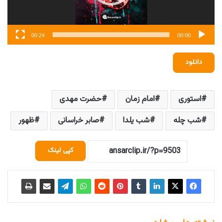
00:24
00:00
دانلود
استوری
امام زمان
حضرت مهدی
شب چله
شب یلدا
صابر خراسانی
ظهور
کپی لینک