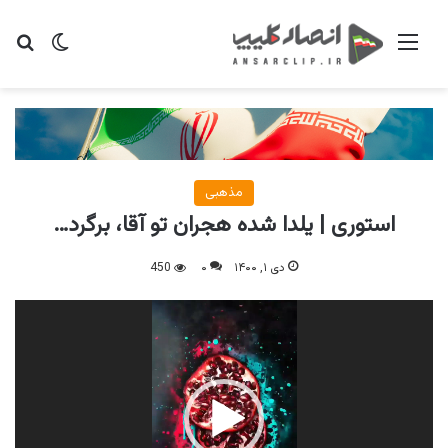
منو
تغییر پو
جس
مذهبی
استوری | یلدا شده هجران تو آقا، برگرد…
دی ۱, ۱۴۰۰
۰
450
نمایشگر
ویدیو