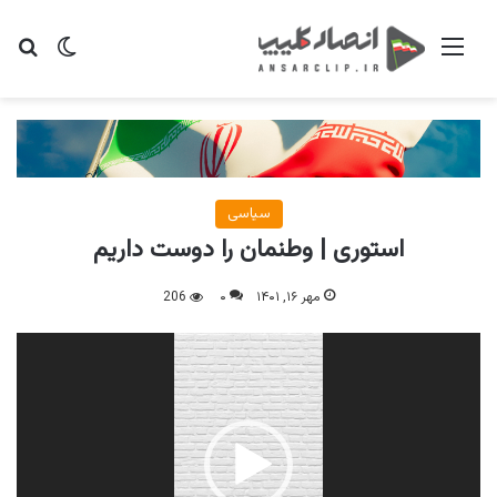
منو
تغییر پو
جس
سیاسی
استوری | وطنمان را دوست داریم
مهر ۱۶, ۱۴۰۱
۰
206
نمایشگر
ویدیو