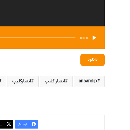
00:00
دانلود
ansarclip
انصار کلیپ
انصارکلیپ
فیسبوک
ای