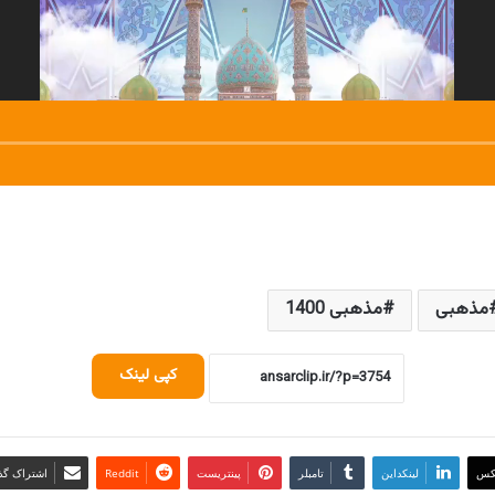
مذهبی
مذهبی 1400
کپی لینک
کس
لینکداین
تامبلر
پینتریست
Reddit
اشتراک گذا