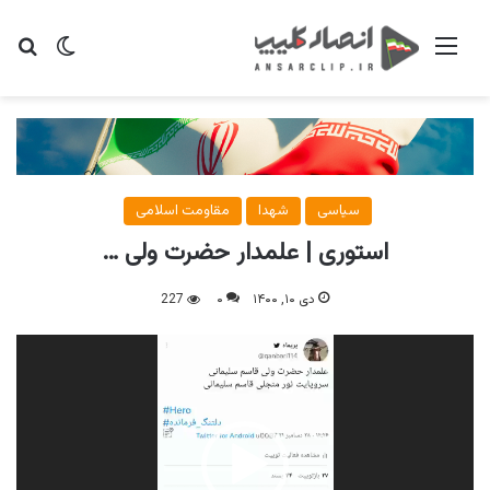
منو
تغییر پو
جس
سیاسی
شهدا
مقاومت اسلامی
استوری | علمدار حضرت ولی …
دی ۱۰, ۱۴۰۰
۰
227
نمایشگر
ویدیو