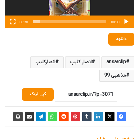
00:30
00:00
دانلود
ansarclip
انصار کلیپ
انصارکلیپ
مذهبی 99
کپی لینک