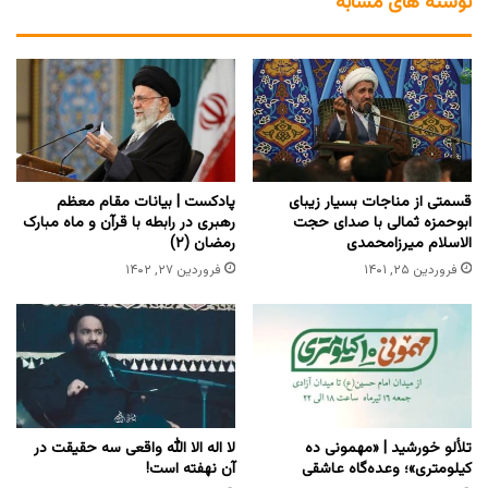
نوشته های مشابه
قسمتى از مناجات بسیار زیباى
پادکست | بیانات مقام معظم
ابوحمزه ثمالی با صداى حجت
رهبری در رابطه با قرآن و ماه مبارک
الاسلام میرزامحمدى
رمضان (۲)
فروردین ۲۵, ۱۴۰۱
فروردین ۲۷, ۱۴۰۲
تلألو خورشید | «مهمونی ده
لا اله الا الله واقعی سه حقیقت در
کیلومتری»؛ وعده‌گاه عاشقی
آن نهفته است!