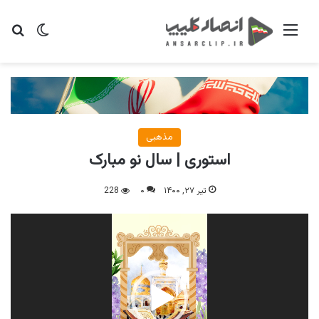
منو
تغییر پو
جس
مذهبی
استوری | سال نو مبارک
تیر ۲۷, ۱۴۰۰
۰
228
نمایشگر
ویدیو