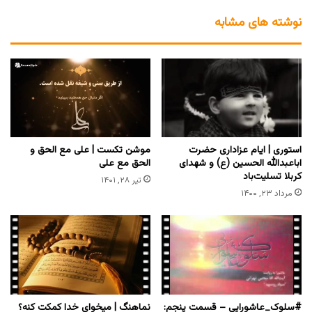
نوشته های مشابه
استوری | ایام عزاداری حضرت
موشن تکست | علی مع الحق و
اباعبدالله الحسین (ع) و شهدای
الحق مع علی
کربلا تسلیت‌باد
تیر ۲۸, ۱۴۰۱
مرداد ۲۳, ۱۴۰۰
#سلوک_عاشورایی – قسمت پنجم:
نماهنگ | میخوای خدا کمکت کنه؟