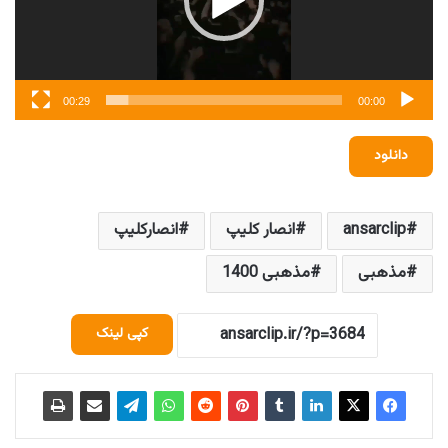
00:29
00:00
دانلود
ansarclip
انصار کلیپ
انصارکلیپ
مذهبی
مذهبی 1400
کپی لینک