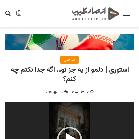
منو
تغییر پو
جس
مذهبی
استوری | دلمو از به جز تو… اگه جدا نکنم چه
کنم؟
تیر ۱۷, ۱۴۰۰
۰
205
نمایشگر
ویدیو