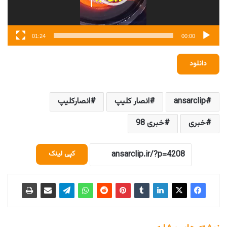
01:24
00:00
دانلود
ansarclip
انصار کلیپ
انصارکلیپ
خبری
خبری 98
کپی لینک