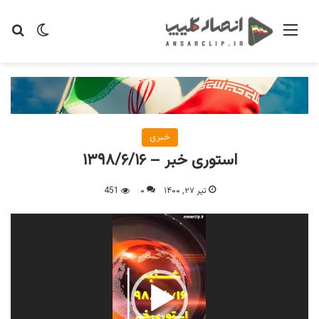
منو
تغییر پو
جس
خبری
استوری خبر – ۱۳۹۸/۶/۱۶
تیر ۲۷, ۱۴۰۰
۰
451
نمایشگر
ویدیو