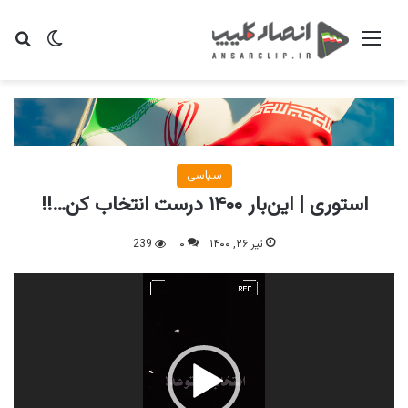
منو
تغییر پو
جس
سیاسی
استوری | این‌بار ۱۴۰۰‌ درست‌ انتخاب‌ کن…!!
تیر ۲۶, ۱۴۰۰
۰
239
نمایشگر
ویدیو