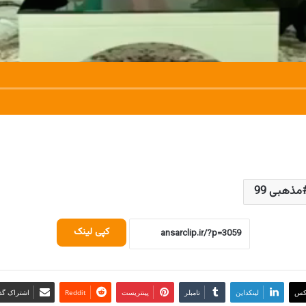
مذهبی 99
کپی لینک
کس
لینکداین
تامبلر
پینتریست
Reddit
اشتراک گذا