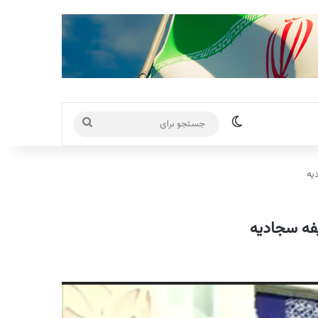
تغییر پوسته
جستجو
برای
یه
فه سجادیه