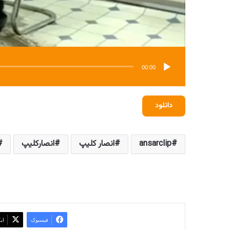
00:00
دانلود
ansarclip
انصار کلیپ
انصارکلیپ
فیسبوک
ای