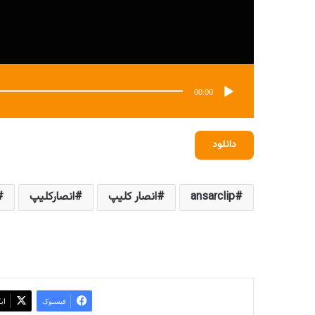
00:00
دانلود
ansarclip
انصار کلیپ
انصارکلیپ
فیسبوک
ای