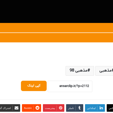
مذهبی
مذهبی 98
کپی لینک
کس
لینکداین
تامبلر
پینتریست
Reddit
اشتراک گذا