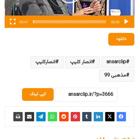
03:47
00:00
دانلود
ansarclip
انصار کلیپ
انصارکلیپ
مذهبی 99
کپی لینک