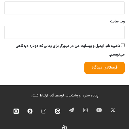
وب‌ سایت
ذخیره نام، ایمیل و وبسایت من در مرورگر برای زمانی که دوباره دیدگاهی
می‌نویسم.
پیاده سازی و پشتیبانی توسط
آتیه ارتباط کیش
ایکس
یوتیوب
اینستاگرام
تلگرام
ایتا
اینستاگرام
سروش
روبیک
02
آپارات