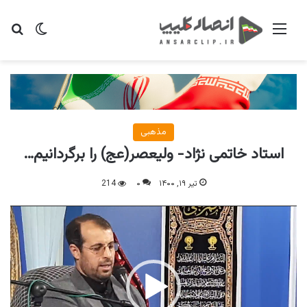
منو
تغییر پو
جس
مذهبی
استاد خاتمی نژاد- ولیعصر(عج) را برگردانیم…
تیر ۱۹, ۱۴۰۰
۰
214
نمایشگر
ویدیو