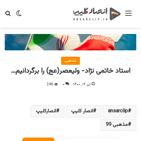
منو
تغییر پو
جس
مذهبی
استاد خاتمی نژاد- ولیعصر(عج) را برگردانیم…
تیر ۱۹, ۱۴۰۰
۰
246
ansarclip
انصار کلیپ
انصارکلیپ
مذهبی 99