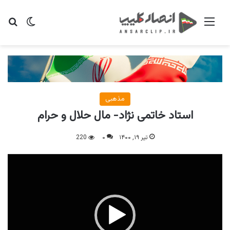
منو
تغییر پو
جس
مذهبی
استاد خاتمی نژاد- مال حلال و حرام
تیر ۱۹, ۱۴۰۰
۰
220
نمایشگر
ویدیو