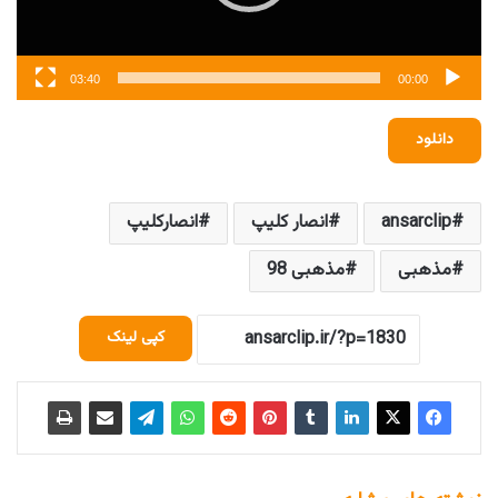
03:40
00:00
دانلود
ansarclip
انصار کلیپ
انصارکلیپ
مذهبی
مذهبی 98
کپی لینک