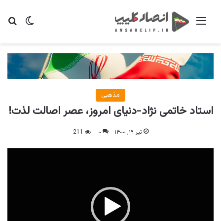
منو
تغییر پو
جس
مذهبی
استاد خاتمی نژاد-دنیای امروز، عصر اصالت لذت!
تیر ۱۹, ۱۴۰۰
۰
211
نمایشگر
ویدیو