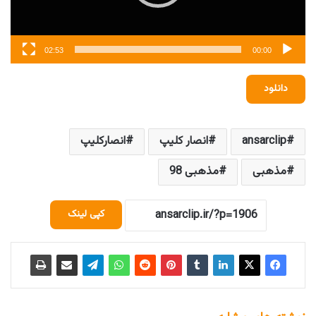
02:53
00:00
دانلود
ansarclip
انصار کلیپ
انصارکلیپ
مذهبی
مذهبی 98
کپی لینک