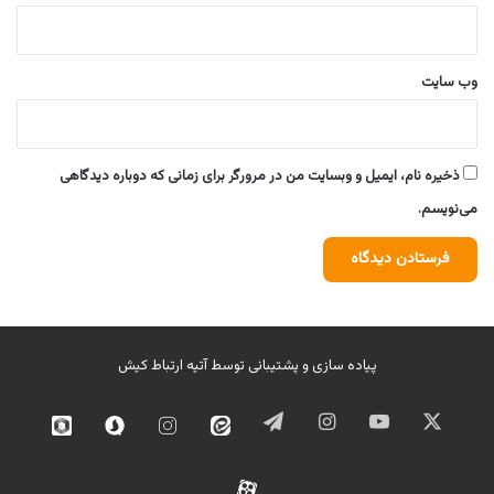
وب‌ سایت
ذخیره نام، ایمیل و وبسایت من در مرورگر برای زمانی که دوباره دیدگاهی
می‌نویسم.
پیاده سازی و پشتیبانی توسط
آتیه ارتباط کیش
ایکس
یوتیوب
اینستاگرام
تلگرام
ایتا
اینستاگرام
سروش
روبیک
02
آپارات