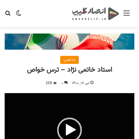
منو
تغییر پو
جس
مذهبی
استاد خاتمی نژاد – ترس خواص
تیر ۱۷, ۱۴۰۰
۰
208
نمایشگر
ویدیو