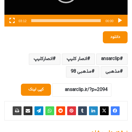
03:12
00:00
دانلود
ansarclip
انصار کلیپ
انصارکلیپ
مذهبی
مذهبی 98
کپی لینک