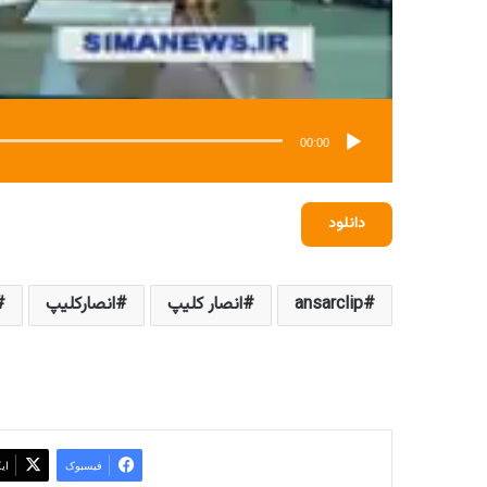
00:00
دانلود
ansarclip
انصار کلیپ
انصارکلیپ
فیسبوک
ای