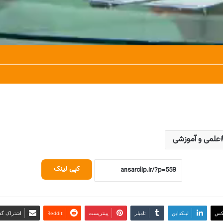
علمی و آموزشی
کپی لینک
کس
لینکداین
تامبلر
پینتریست
Reddit
اشتراک گذا