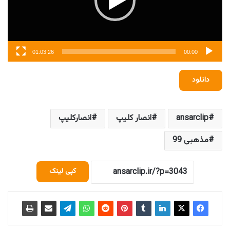
01:03:26
00:00
دانلود
ansarclip
انصار کلیپ
انصارکلیپ
مذهبی 99
کپی لینک