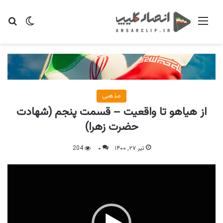
منو
تغییر پو
جس
مذهبی
از هیاهو تا واقعیت – قسمت پنجم (شهادت
حضرت زهرا)
تیر ۲۷, ۱۴۰۰
۰
204
نمایشگر
ویدیو