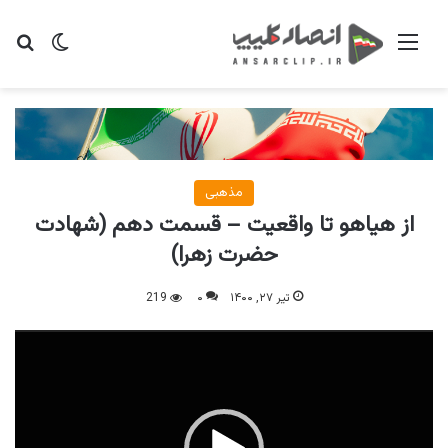
منو
تغییر پو
جس
مذهبی
از هیاهو تا واقعیت – قسمت دهم (شهادت
حضرت زهرا)
تیر ۲۷, ۱۴۰۰
۰
219
نمایشگر
ویدیو