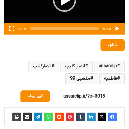
59:58
00:00
دانلود
ansarclip
انصار کلیپ
انصارکلیپ
فاطمیه
مذهبی 99
کپی لینک