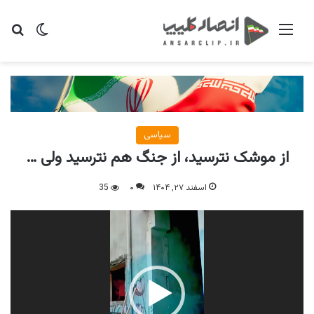
منو
تغییر پو
جس
سیاسی
از موشک نترسید، از جنگ هم نترسید ولی …
اسفند ۲۷, ۱۴۰۴
۰
35
نمایشگر
ویدیو