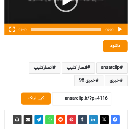
04:49
00:00
دانلود
ansarclip
انصار کلیپ
انصارکلیپ
خبری
خبری 98
کپی لینک