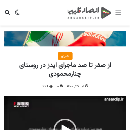
منو
تغییر پو
جس
خبری
از صفر تا صد ماجرای ایدز در روستای
چنارمحمودی
تیر ۲۷, ۱۴۰۰
۰
221
نمایشگر
ویدیو