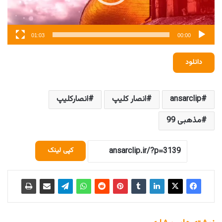
01:03
00:00
دانلود
ansarclip
انصار کلیپ
انصارکلیپ
مذهبی 99
کپی لینک