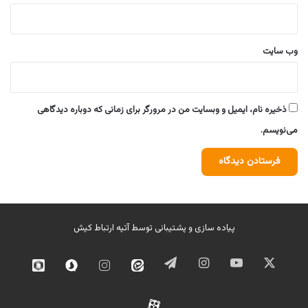
وب‌ سایت
ذخیره نام، ایمیل و وبسایت من در مرورگر برای زمانی که دوباره دیدگاهی
می‌نویسم.
پیاده سازی و پشتیبانی توسط
آتیه ارتباط کیش
ایکس
یوتیوب
اینستاگرام
تلگرام
ایتا
اینستاگرام
سروش
روبیک
02
آپارات