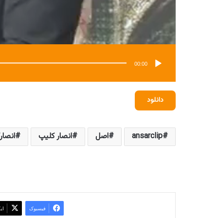
00:00
دانلود
ansarclip
اصل
انصار کلیپ
انصار
فیسبوک
ای