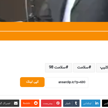
کلیپ
سلامت
سلامت 98
کپی لینک
کس
لینکداین
تامبلر
پینتریست
Reddit
اشتراک گذا