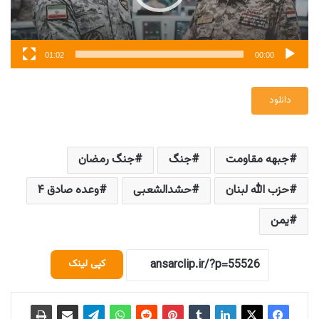
01:02
00:00
دانلود
جبهه مقاومت
جنگ
جنگ رمضان
حزب الله لبنان
حشدالشعبی
وعده صادق ۴
یمن
کپی لینک