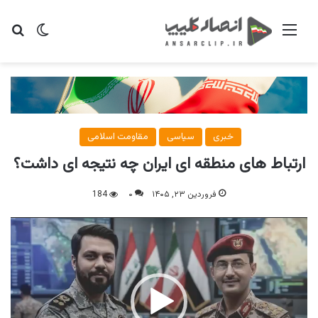
منو
تغییر پو
جس
خبری
سیاسی
مقاومت اسلامی
ارتباط های منطقه ای ایران چه نتیجه ای داشت؟
فروردین ۲۳, ۱۴۰۵
۰
184
نمایشگر
ویدیو