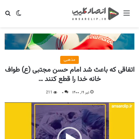
منو
تغییر پو
جس
مذهبی
اتفاقی که باعث شد امام حسن مجتبی (ع) طواف
خانه خدا را قطع کنند …
تیر ۱۹, ۱۴۰۰
۰
211
نمایشگر
ویدیو