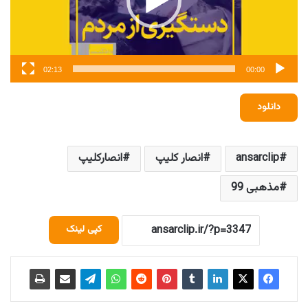
02:13
00:00
دانلود
ansarclip
انصار کلیپ
انصارکلیپ
مذهبی 99
کپی لینک