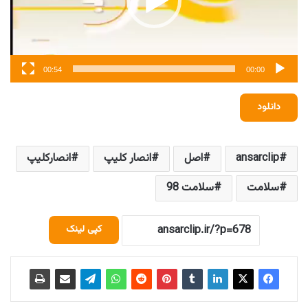
00:54
00:00
دانلود
ansarclip
اصل
انصار کلیپ
انصارکلیپ
سلامت
سلامت 98
کپی لینک