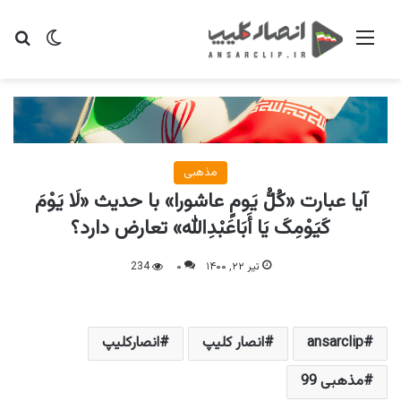
منو
تغییر پو
جس
مذهبی
آیا عبارت «کُلُّ یَومٍ عاشورا» با حدیث «لَا یَوْمَ‏
کَیَوْمِکَ یَا أَبَاعَبْدِالله» تعارض دارد؟
تیر ۲۲, ۱۴۰۰
۰
234
ansarclip
انصار کلیپ
انصارکلیپ
مذهبی 99