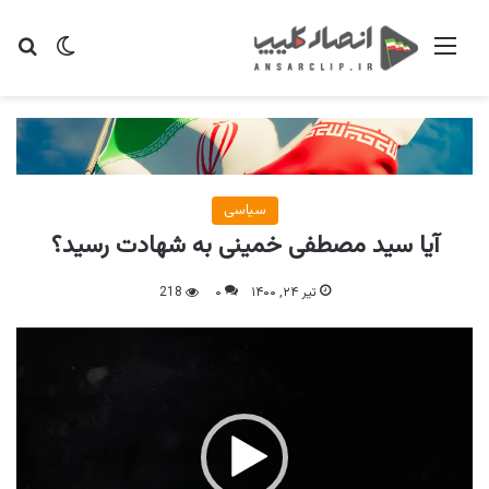
منو
تغییر پو
جس
سیاسی
آیا سید مصطفی خمینی به شهادت رسید؟
تیر ۲۴, ۱۴۰۰
۰
218
نمایشگر
ویدیو