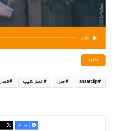
00:00
دانلود
ansarclip
اصل
انصار کلیپ
انصار
فیسبوک
ای