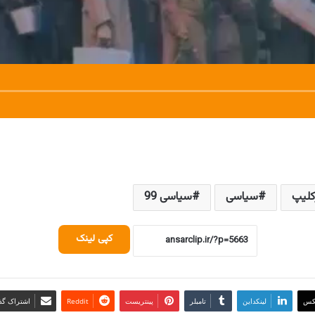
کلیپ
سیاسی
سیاسی 99
کپی لینک
کس
لینکداین
تامبلر
پینتریست
Reddit
اشتراک گذا