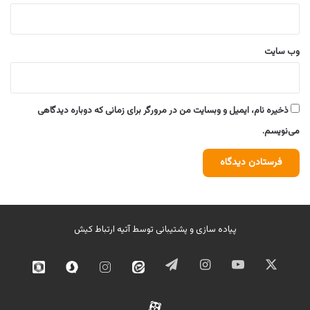
وب‌ سایت
ذخیره نام، ایمیل و وبسایت من در مرورگر برای زمانی که دوباره دیدگاهی
می‌نویسم.
پیاده سازی و پشتیبانی توسط
آتیه ارتباط کیش
ایکس
یوتیوب
اینستاگرام
تلگرام
ایتا
اینستاگرام
سروش
روبیک
02
آپارات