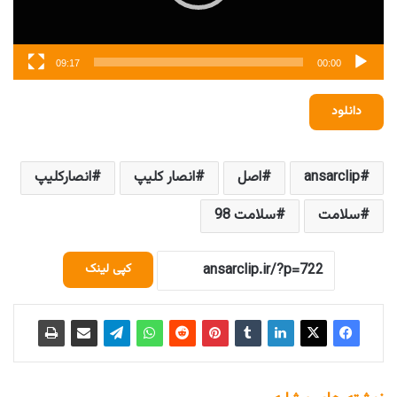
09:17
00:00
دانلود
ansarclip
اصل
انصار کلیپ
انصارکلیپ
سلامت
سلامت 98
کپی لینک