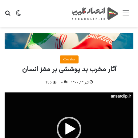
منو
تغییر پو
جس
سلامت
آثار مخرب بد پوششی بر مغز انسان
تیر ۱۴, ۱۴۰۰
۰
186
نمایشگر
ویدیو