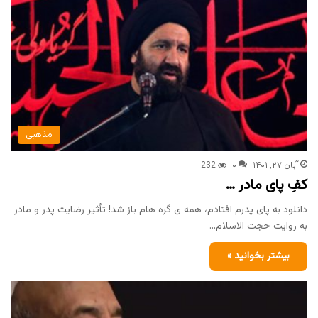
مذهبی
آبان ۲۷, ۱۴۰۱
۰
232
کفِ پای مادر …
دانلود به پای پدرم افتادم، همه ی گره هام باز شد! تأثیر رضایت پدر و مادر
به روایت حجت الاسلام…
بیشتر بخوانید »