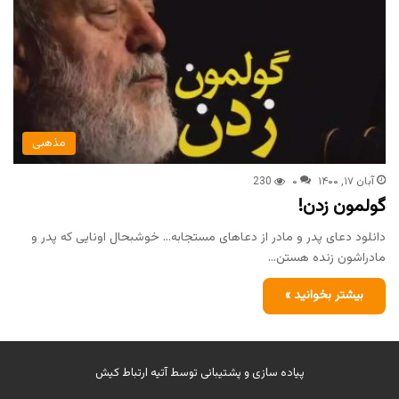
مذهبی
آبان ۱۷, ۱۴۰۰
۰
230
گولمون زدن!
دانلود دعای پدر و مادر از دعاهای مستجابه… خوشبحال اونایی که پدر و
مادراشون زنده هستن…
بیشتر بخوانید »
پیاده سازی و پشتیبانی توسط
آتیه ارتباط کیش