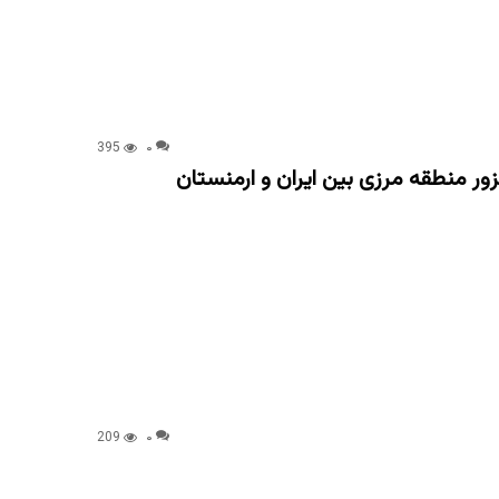
395
۰
ور منطقه مرزی بین ایران و ارمنستان
209
۰