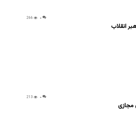
266
۰
بر انقلاب
213
۰
 مجازی