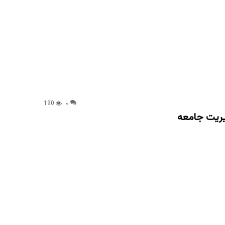
190
۰
یریت جامعه