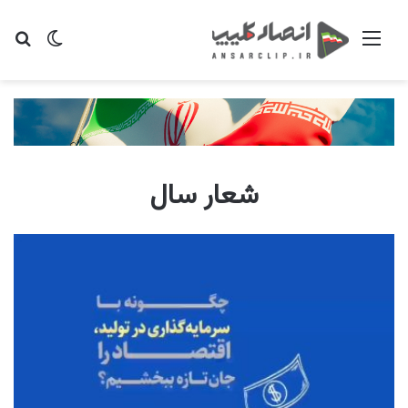
منو
تغییر پو
جس
شعار سال