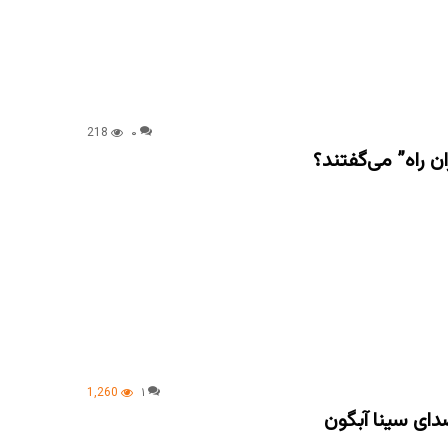
218
۰
ان راه” می‌گفتند؟
1,260
۱
دای سینا آبگون