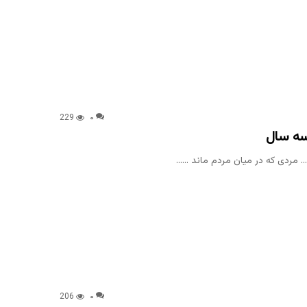
229
۰
سه سال
… مردی که در میان مردم ماند ……
206
۰