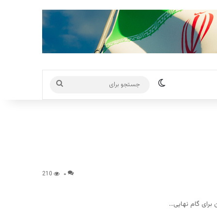
تغییر پوسته
جستجو
برای
210
۰
برای گام نهایی…