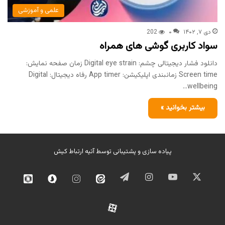
علمی و آموزشی
دی ۷, ۱۴۰۲
۰
202
سواد کاربری گوشی های همراه
دانلود فشار دیجیتالی چشم: Digital eye strain زمان صفحه نمایش:
Screen time زمانبندی اپلیکیشن: App timer رفاه دیجیتال: Digital
wellbeing…
بیشتر بخوانید »
پیاده سازی و پشتیبانی توسط
آتیه ارتباط کیش
ایکس
یوتیوب
اینستاگرام
تلگرام
ایتا
اینستاگرام
سروش
روبیک
02
آپارات