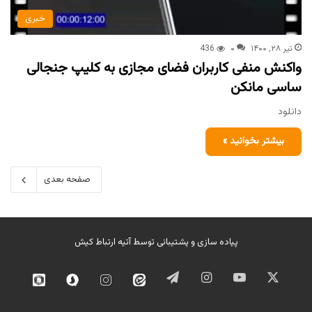
خبری
تیر ۲۸, ۱۴۰۰
۰
436
واکنش‌ منفی کاربران فضای مجازی به کلیپ جنجالی
ساسی مانکن
دانلود
بیشتر بخوانید »
صفحه بعدی
پیاده سازی و پشتیبانی توسط
آتیه ارتباط کیش
ایکس
یوتیوب
اینستاگرام
تلگرام
ایتا
اینستاگرام
سروش
روبیک